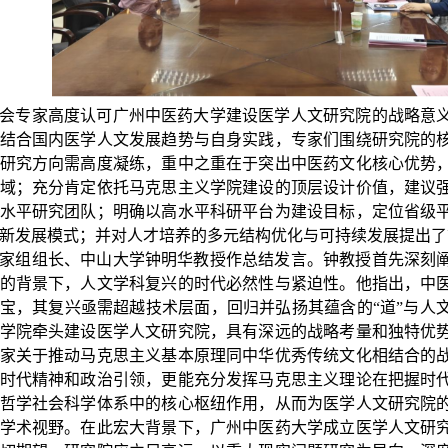
会专家高度认可广州中医药大学建设医学人文研究院的战略意
结合国内医学人文发展趋势与自身实践，专家们围绕研究院的
研究方向需高度凝练，重中之重在于突出中医药文化核心优势
域；充分肯定依托马克思主义学院建设的顶层设计价值，建议
水平研究团队；明确以高水平科研平台为建设目标，定位省级
新发展模式；并对人才培养的多元结构优化与可持续发展提出了
家组组长、中山大学钟明华教授作总结发言。钟教授首先深刻
的背景下，人文学科复兴的时代必然性与紧迫性。他指出，中
宝，其复兴亟需超越技术层面，回归并弘扬其蕴含的“道”与人
学院牵头建设医学人文研究院，具有深远的战略考量和独特优
家关于推动马克思主义基本原理同中华优秀传统文化相结合的
时代精神和政治引领，更能充分发挥马克思主义理论在把握时
哲学社会科学体系中的核心枢纽作用，从而为医学人文研究院
学术视野。在此宏大背景下，广州中医药大学成立医学人文研