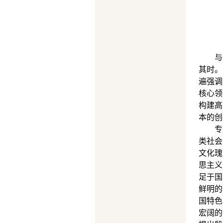
与
其时。
遍强调
核心领
构建高
本的创
专
类社会
文化瑰
思主义
足于国
鲜明的
国特色
宏阔的