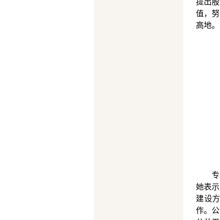
提出殷
值，努
高地。
专
她表示
建设
作。公